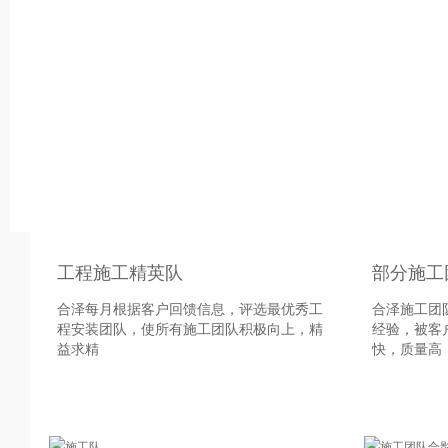
设计团队
工程施工精英队
部分施工
合泽每月根据客户回馈信息，评选最优秀工
合泽施工团
程安装团队，使所有施工团队积极向上，精
经验，被客
益求精
快，质量高